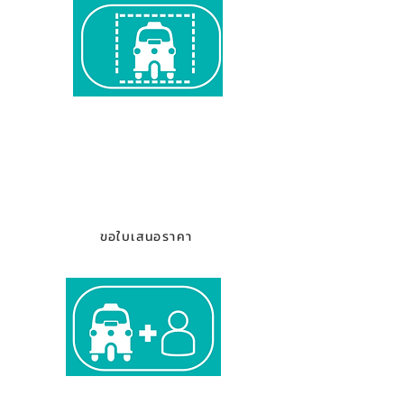
เช่ารถตุ๊กตุ๊กไฟฟ้า
ใช้รถแบบไร้กังวล
ไม่ต้องคอยดูแลและซ่อมบำรุง
ประโยชน์ทางภาษีสำหรับบริษัท
ควบคุมค่าใช้จ่ายได้
ขอใบเสนอราคา
เช่ารถตุ๊กตุ๊กไฟฟ้าพร้อมคนขับ